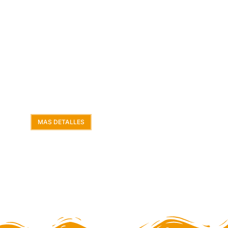
OFERTA
Trekking Santa Cruz
Vive una experiencia inolvidable
caminando por la Cordillera Blanca
MAS DETALLES
ESPECIAL