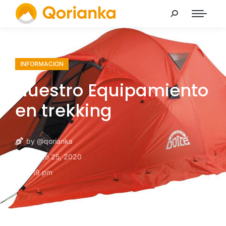
INFORMACION
Nuestro Equipamiento
en trekking
by
@qorianka
agosto 25, 2020
5:19 pm