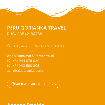
PERU QORIANKA TRAVEL
RUC: 20542184788
Huaylas 250, Centenario - Huaraz
Ana Villanueva & Romer Yauri
+51 944 079 020
+51 943 560 805
info@qorianka.travel
SALIDAS GRUPALES 2026