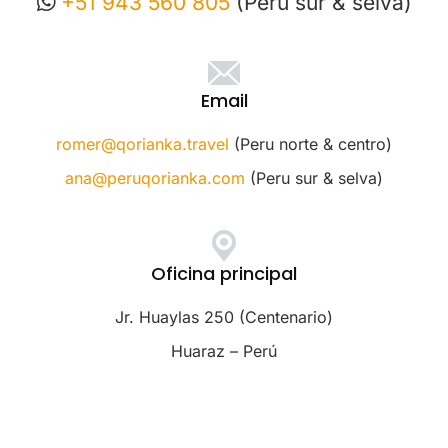
+51 943 560 805
(Perú sur & selva)
Email
romer@qorianka.travel
(Peru norte & centro)
ana@peruqorianka.com
(Peru sur & selva)
Oficina principal
Jr. Huaylas 250 (Centenario)
Huaraz – Perú