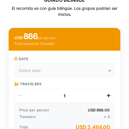
GUIADO BILINGÜE
El recorrido es con guía bilingüe. Los grupos podrían ser
mixtos.
866
USD
per person
Price based on 1 traveler
DATE
TRAVELERS
Price per person
USD 866.00
Travelers
× 4
USD 3,464.00
Total