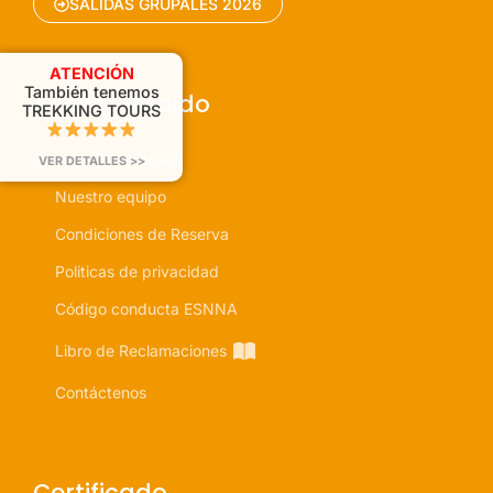
SALIDAS GRUPALES 2026
ATENCIÓN
También tenemos
Acceso Rapido
TREKKING TOURS
Nuestra Empresa
VER DETALLES >>
Nuestro equipo
Condiciones de Reserva
Politicas de privacidad
Código conducta ESNNA
Libro de Reclamaciones
Contáctenos
Certificado