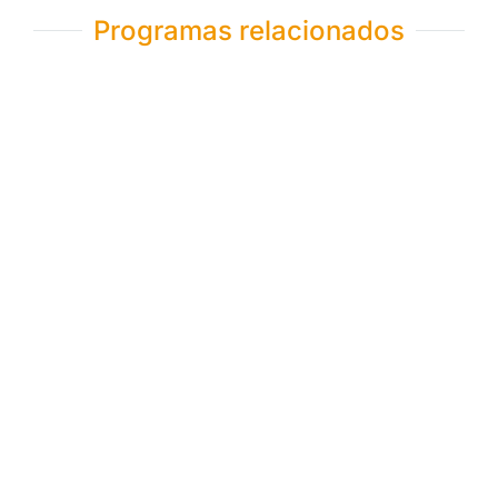
Programas relacionados
Peru Sur + Trekking Huayhuash
22 dias