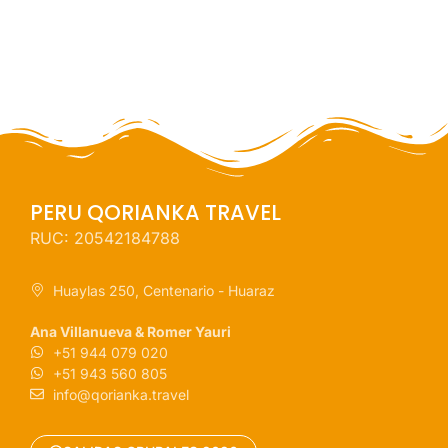
PERU QORIANKA TRAVEL
RUC: 20542184788
Huaylas 250, Centenario - Huaraz
Ana Villanueva & Romer Yauri
+51 944 079 020
+51 943 560 805
info@qorianka.travel