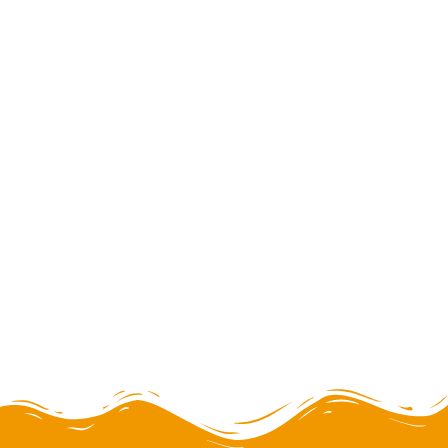
Escalada Nevado Yanapaccha
2 días
NUEVO