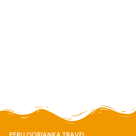
Escalada Nevado Yanapaccha
3 dias / 2 noches
NUEVO
PERU QORIANKA TRAVEL