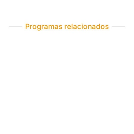
Programas relacionados
CUSCO Aventurero
5 dias / 4 noches