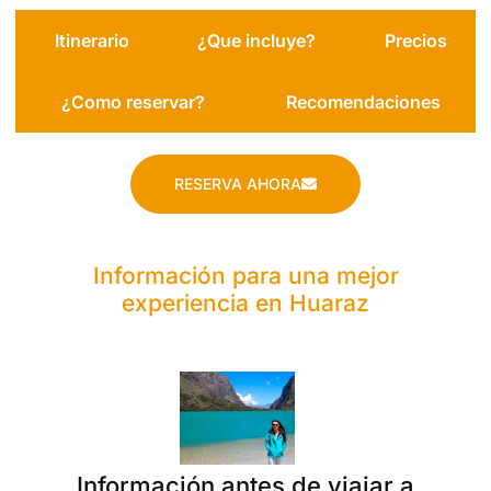
Itinerario
¿Que incluye?
Precios
¿Como reservar?
Recomendaciones
RESERVA AHORA
Información para una mejor
experiencia en Huaraz
Información antes de viajar a