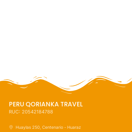
3 dias / 2 noches
NUEVO
PERU QORIANKA TRAVEL
RUC: 20542184788
Huaylas 250, Centenario - Huaraz