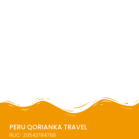
Paquete Huaraz NATURALEZA &
CAMINATA
4 dias / 3 noches
PERU QORIANKA TRAVEL
RUC: 20542184788