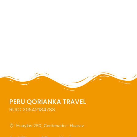
full day
ESPECIAL
PERU QORIANKA TRAVEL
RUC: 20542184788
Huaylas 250, Centenario - Huaraz