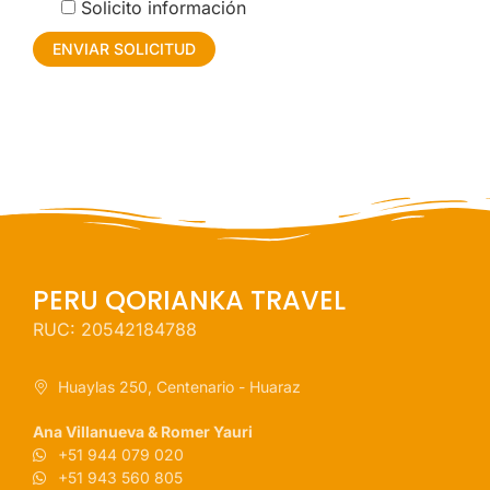
Solicito información
PERU QORIANKA TRAVEL
RUC: 20542184788
Huaylas 250, Centenario - Huaraz
Ana Villanueva & Romer Yauri
+51 944 079 020
+51 943 560 805