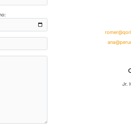
no:
romer@qori
ana@peru
Jr.