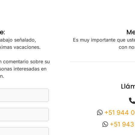
e:
Me
 abajo señalado,
Es muy importante que uste
ximas vacaciones.
con no
n comentario sobre su
sonas interesadas en
n.
Llám
+51 944 
+51 943