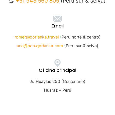
+51 943 560 805
(Perú sur & selva)
Email
romer@qorianka.travel
(Peru norte & centro)
ana@peruqorianka.com
(Peru sur & selva)
Oficina principal
Jr. Huaylas 250 (Centenario)
Huaraz – Perú