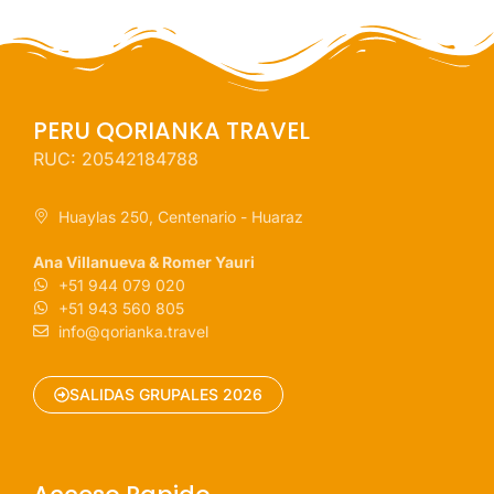
PERU QORIANKA TRAVEL
RUC: 20542184788
Huaylas 250, Centenario - Huaraz
Ana Villanueva & Romer Yauri
+51 944 079 020
+51 943 560 805
info@qorianka.travel
SALIDAS GRUPALES 2026