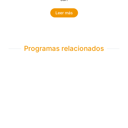
Leer más
Programas relacionados
Chachapoyas con GOCTA
LODGE (desde Jaen)