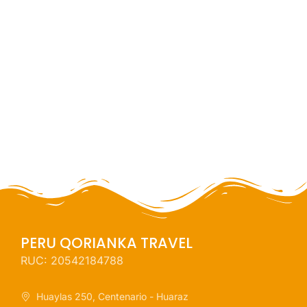
3 dias / 2 noches
PERU QORIANKA TRAVEL
RUC: 20542184788
Huaylas 250, Centenario - Huaraz