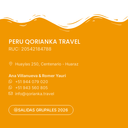
PERU QORIANKA TRAVEL
RUC: 20542184788
Huaylas 250, Centenario - Huaraz
Ana Villanueva & Romer Yauri
+51 944 079 020
+51 943 560 805
info@qorianka.travel
SALIDAS GRUPALES 2026